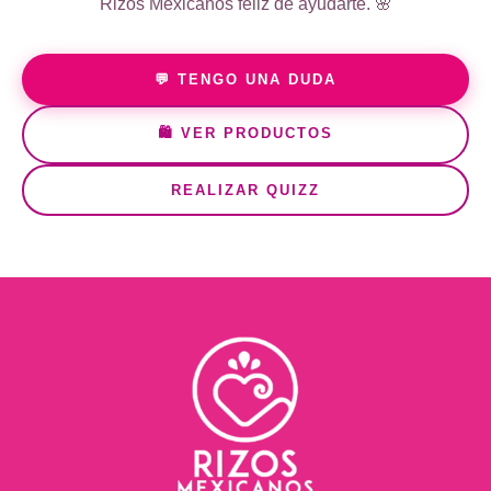
Rizos Mexicanos feliz de ayudarte. 🌸
💬 TENGO UNA DUDA
🛍️ VER PRODUCTOS
REALIZAR QUIZZ