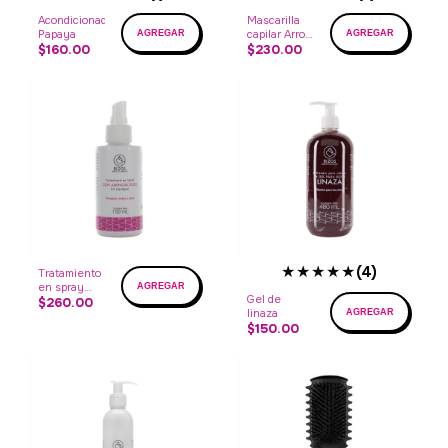
Acondicionador
Mascarilla
Papaya
capilar Arroz,
$160.00
quinoa y
$230.00
soja
★★★★★
(4)
Tratamiento
en spray
Gel de
con
$260.00
linaza
aminoácidos
$150.00