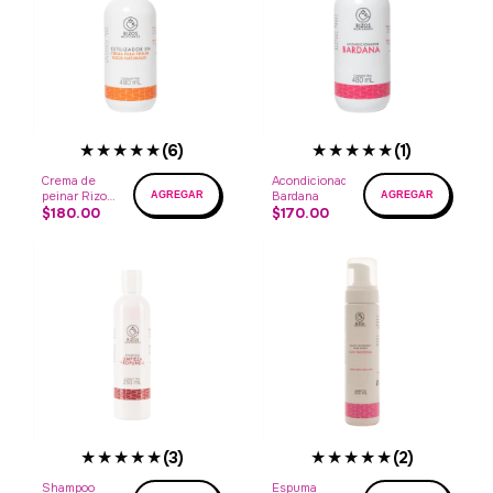
★★★★★
★★★★★
(6)
(1)
Crema de
Acondicionador
peinar Rizos
Bardana
Naturales
$180.00
$170.00
★★★★★
★★★★★
(3)
(2)
Shampoo
Espuma