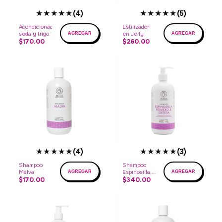
★★★★★
★★★★★
(4)
(5)
Acondicionador
Estilizador
seda y trigo
en Jelly
$170.00
$260.00
★★★★★
★★★★★
(4)
(3)
Shampoo
Shampoo
Malva
Espinosilla,
$170.00
romero y
$340.00
ortiga