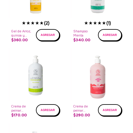
★★★★★
★★★★★
(2)
(1)
Gel de Arroz,
Shampoo
quinoa y
Menta
soja
$360.00
$340.00
Crema de
Crema de
peinar
peinar
Manzana
$170.00
Frutos Rojos
$290.00