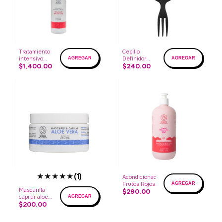
Tratamiento
Cepillo
intensivo
Definidor
capilar
$1,400.00
mango
$240.00
tenedor
★★★★★
(1)
Acondicionador
Frutos Rojos
Mascarilla
$290.00
capilar aloe
vera
$200.00