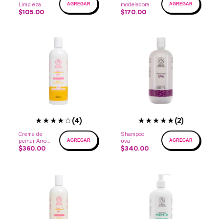
Limpieza
modeladora
profunda
$105.00
$170.00
★★★★☆
★★★★★
(4)
(2)
Crema de
Shampoo
peinar Arroz,
uva
quinoa y
$360.00
$340.00
soja