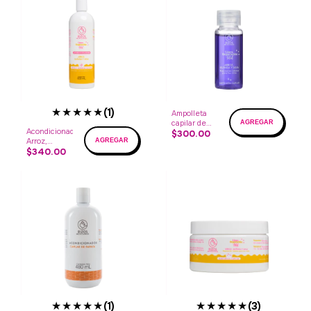
★★★★★
(1)
Ampolleta
capilar de
Acondicionador
Arroz,
$300.00
Arroz,
quinoa y
quinoa y
$340.00
soja caja con
soja
4 ampolletas
★★★★★
★★★★★
(1)
(3)