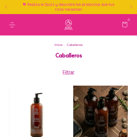
💖 Realiza el Quizz y descubre los productos que tus
rizos necesitan
0
Inicio
.
Caballeros
Caballeros
Filtrar