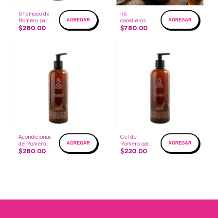
Shampoo de
Kit
Romero para
caballeros
hombre
$280.00
$780.00
Acondicionador
Gel de
de Romero
Romero para
para hombre
$280.00
hombre
$220.00