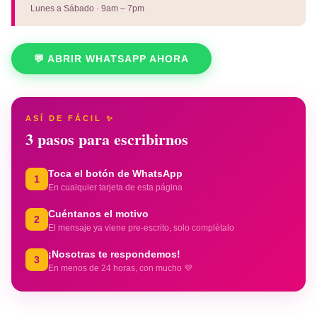
Lunes a Sábado · 9am – 7pm
💬 ABRIR WHATSAPP AHORA
ASÍ DE FÁCIL ✨
3 pasos para escribirnos
Toca el botón de WhatsApp
1
En cualquier tarjeta de esta página
Cuéntanos el motivo
2
El mensaje ya viene pre-escrito, solo complétalo
¡Nosotras te respondemos!
3
En menos de 24 horas, con mucho 💜