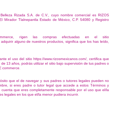
e Belleza Rizada S.A. de C.V., cuyo nombre comercial es RIZOS
l Mirador Tlalnepantla Estado de México, C.P. 54080 y Registro
merce, rigen las compras efectuadas en el sitio
dquirir alguno de nuestros productos, significa que los has leído,
e el uso del sitio https://www.rizosmexicanos.com/, certifica que
e 13 años, podrás utilizar el sitio bajo supervisión de tus padres o
e E commerce.
pósito que el de navegar y sus padres o tutores legales pueden no
re, si eres padre o tutor legal que accede a estos Términos y
 cuenta que eres completamente responsable por el uso que el/la
s legales en los que el/la menor pudiera incurrir.