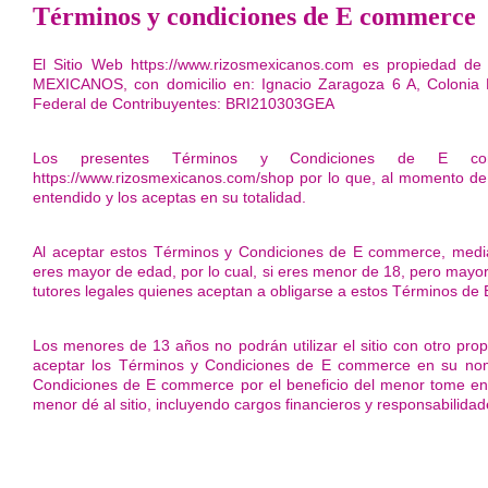
Términos y condiciones de E commerce
El Sitio Web https://www.rizosmexicanos.com es propiedad d
MEXICANOS, con domicilio en: Ignacio Zaragoza 6 A, Colonia E
Federal de Contribuyentes: BRI210303GEA
Los presentes Términos y Condiciones de E com
https://www.rizosmexicanos.com/shop por lo que, al momento de a
entendido y los aceptas en su totalidad.
Al aceptar estos Términos y Condiciones de E commerce, mediant
eres mayor de edad, por lo cual, si eres menor de 18, pero mayor d
tutores legales quienes aceptan a obligarse a estos Términos d
Los menores de 13 años no podrán utilizar el sitio con otro pro
aceptar los Términos y Condiciones de E commerce en su nomb
Condiciones de E commerce por el beneficio del menor tome en
menor dé al sitio, incluyendo cargos financieros y responsabilidade