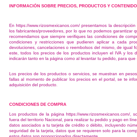
INFORMACIÓN SOBRE PRECIOS, PRODUCTOS Y CONTENID
En https://www.rizosmexicanos.com/ presentamos la descripción
los fabricantes/proveedores, por lo que no podemos garantizar que
recomendamos que siempre verifiques las condiciones de compra a
condiciones y restricciones que pudieren aplicar a cada pr
devoluciones, cancelaciones o reembolsos del mismo, de igual fo
este, todos los precios de los productos incluyen el IVA y lo
indicarán tanto en la página como al levantar tu pedido, para que 
Los precios de los productos o servicios, se muestran en peso
fallas al momento de publicar los precios en el portal, se te in
adquisición del producto.
CONDICIONES DE COMPRA
Los productos de la página https://www.rizosmexicanos.com/, sol
fuera del territorio Nacional, para realizar tu pedido y pago en lí
datos asociados a tu tarjeta de crédito o débito, incluyendo núme
seguridad de la tarjeta, datos que se requieren solo para la comp
estos datos son proporcionados directamente.