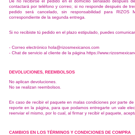
De no recibirse el pedido en el domicilio señalado después de t
contactará por teléfono y correo; si no responde después de tre
pedido será cancelado, sin responsabilidad para RIZOS 
correspondiente de la segunda entrega.
Si no recibiste tú pedido en el plazo estipulado, puedes comunicar
- Correo electrónico
hola@rizosmexicanos.com
- Chat de servicio al cliente de la página
https://www.rizosmexica
DEVOLUCIONES, REEMBOLSOS
No aplican devoluciones.
No se realizan reembolsos.
En caso de recibir el paquete en malas condiciones por parte de
reporte en la página, para que podamos entregarte un vale ele
reenviar el mismo, por lo cual, al firmar y recibir el paquete, ace
CAMBIOS EN LOS TÉRMINOS Y CONDICIONES DE COMPRA