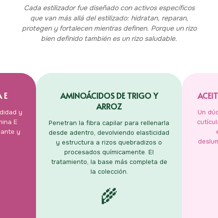
Cada estilizador fue diseñado con activos específicos
que van más allá del estilizado: hidratan, reparan,
protegen y fortalecen mientras definen. Porque un rizo
bien definido también es un rizo saludable.
 E
AMINOÁCIDOS DE TRIGO Y
ACEI
ARROZ
didad y
Un dúo
mina E
cutícu
Penetran la fibra capilar para rellenarla
dante y
desde adentro, devolviendo elasticidad
deslum
y estructura a rizos quebradizos o
procesados químicamente. El
tratamiento, la base más completa de
la colección.
🌾