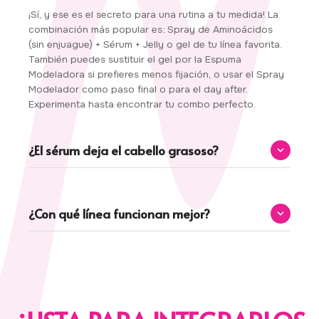
¡Sí, y ese es el secreto para una rutina a tu medida! La
combinación más popular es: Spray de Aminoácidos
(sin enjuague) + Sérum + Jelly o gel de tu línea favorita.
También puedes sustituir el gel por la Espuma
Modeladora si prefieres menos fijación, o usar el Spray
Modelador como paso final o para el day after.
Experimenta hasta encontrar tu combo perfecto.
¿El sérum deja el cabello grasoso?
No, siempre y cuando uses la cantidad correcta. Con 1
o 2 gotas para cabello mediano es más que suficiente.
¿Con qué línea funcionan mejor?
El Sérum tiene textura ultraligera gracias a sus aceites
de alta calidad, y fue formulado específicamente para
aportar brillo y sellar sin dejar sensación grasa.
Todos los estilizadores están diseñados para
complementar cualquiera de las líneas de Rizos
Mexicanos.