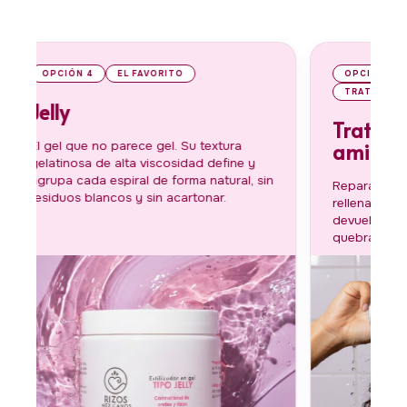
OPCIÓN 5
TRATAMIENTO SIN ENJUAGUE
Tratamiento de
aminoácidos
ura
ine y
ral, sin
Repara desde la raíz hasta las puntas,
rellena las fibras capilares porosas y
devuelve elasticidad y estructura al rizo
quebradizo o procesado.