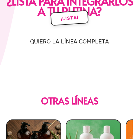
¿LISTA PARA INTEGRARLOS
A TU RUTINA?
¡LISTA!
QUIERO LA LÍNEA COMPLETA
OTRAS LÍNEAS