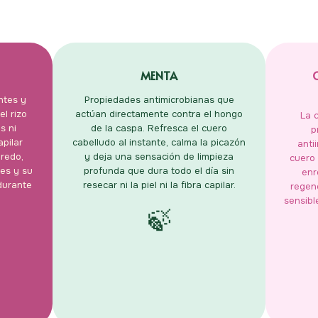
MENTA
ntes y
Propiedades antimicrobianas que
l rizo
actúan directamente contra el hongo
La 
s ni
de la caspa. Refresca el cuero
p
apilar
cabelludo al instante, calma la picazón
anti
nredo,
y deja una sensación de limpieza
cuero 
les y su
profunda que dura todo el día sin
enr
durante
resecar ni la piel ni la fibra capilar.
regen
sensibl
🍃