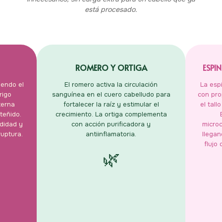
está procesado.
ROMERO Y ORTIGA
ESPI
iendo el
El romero activa la circulación
La esp
rigo
sanguínea en el cuero cabelludo para
con pro
terna
fortalecer la raíz y estimular el
el tall
teñido.
crecimiento. La ortiga complementa
didad y
con acción purificadora y
microc
ruptura.
antiinflamatoria.
llegan
flujo
🌿