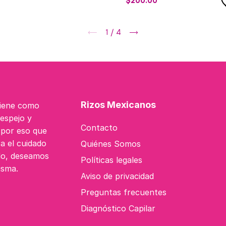
$200.00
1
/
4
Rizos Mexicanos
tiene como
 espejo y
Contacto
s por eso que
a el cuidado
Quiénes Somos
do, deseamos
Políticas legales
isma.
Aviso de privacidad
Preguntas frecuentes
Diagnóstico Capilar