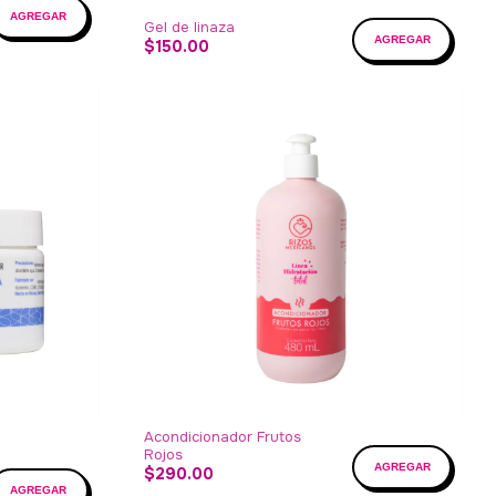
Gel de linaza
$150.00
Acondicionador Frutos
Rojos
$290.00