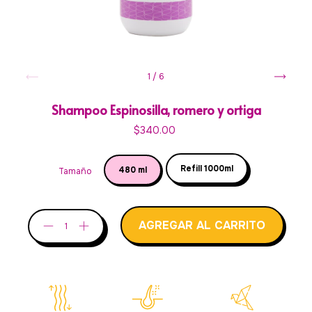
1
/
6
Shampoo Espinosilla, romero y ortiga
$340.00
Refill 1000ml
480 ml
Tamaño