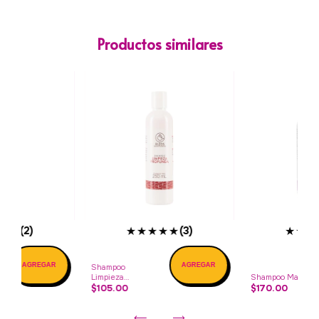
Productos similares
★★
★★★★★
★★★
(2)
(3)
Shampoo
Limpieza
Shampoo Malva
profunda
$105.00
$170.00