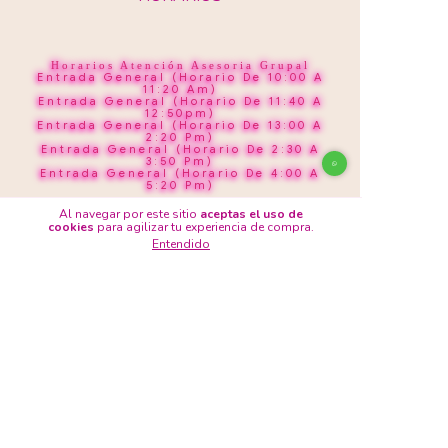
Horarios Atención Asesoria Grupal
Entrada General (Horario De 10:00 A
11:20 Am)
Entrada General (Horario De 11:40 A
12:50pm)
Entrada General (Horario De 13:00 A
2:20 Pm)
Entrada General (Horario De 2:30 A
3:50 Pm)
Entrada General (Horario De 4:00 A
5:20 Pm)
Al navegar por este sitio
aceptas el uso de
cookies
para agilizar tu experiencia de compra.
Entendido
Cepillo a regalar: