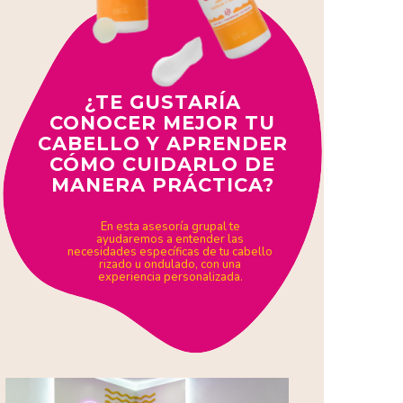
¿TE GUSTARÍA
CONOCER MEJOR TU
CABELLO Y APRENDER
CÓMO CUIDARLO DE
MANERA PRÁCTICA?
En esta asesoría grupal te
ayudaremos a entender las
necesidades específicas de tu cabello
rizado u ondulado, con una
experiencia personalizada.