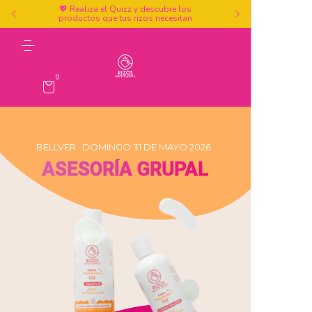
💖 Realiza el Quizz y descubre los
productos que tus rizos necesitan
0
BELLVER · DOMINGO 31 DE MAYO 2026
ASESORÍA GRUPAL